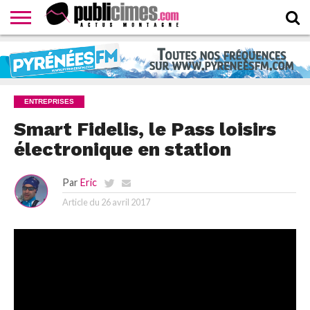
CONTACTER
LA
HOMEPAGE
NEWSLETTER
PROPOSER
WEBTV
RÉDACTION
UN
PUBLICIMESTV
COMMUNIQUÉ
ENTREPRISES
Smart Fidelis, le Pass loisirs
électronique en station
Par
Eric
Article du
26 avril 2017