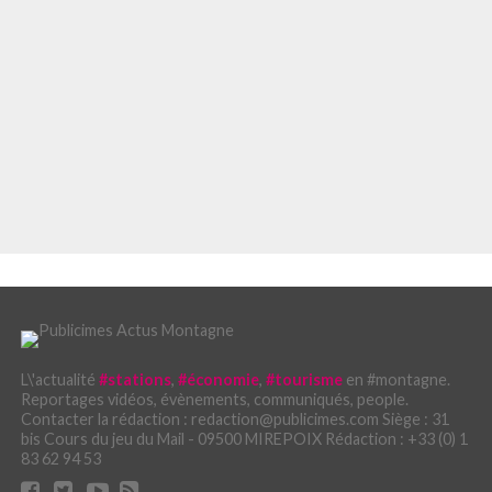
L\'actualité
#stations
,
#économie
,
#tourisme
en #montagne.
Reportages vidéos, évènements, communiqués, people.
Contacter la rédaction : redaction@publicimes.com Siège : 31
bis Cours du jeu du Mail - 09500 MIREPOIX Rédaction : +33 (0) 1
83 62 94 53