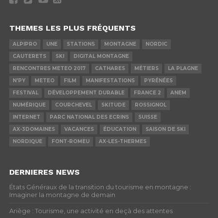
THEMES LES PLUS FRÉQUENTS
ALPIPRO
UNE
STATIONS
MONTAGNE
NORDIC
CAUTERETS
SKI
DIGITAL MONTAGNE
RENCONTRES METEO 2017
CATHARES
MÉTIERS
LA PLAGNE
N'PY
METEO
FILM
MANIFESTATIONS
PYRÉNÉES
FESTIVAL
DÉVELOPPEMENT DURABLE
FRANCE 2
ANEM
NUMÉRIQUE
COURCHEVEL
SKITUDE
ROSSIGNOL
INTERNET
PARC NATIONAL DES ECRINS
SUISSE
AX-3DOMAINES
VACANCES
ÉDUCATION
SAISON DE SKI
NORDIQUE
FONT-ROMEU
AX-LES-THERMES
DERNIERES NEWS
États Généraux de la transition du tourisme en montagne :
Imaginer la montagne de demain
Ariège : Tourisme, une activité en deçà des attentes