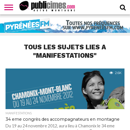
CONTACTER
LA
HOMEPAGE
NEWSLETTER
PROPOSER
WEBTV
RÉDACTION
UN
PUBLICIMESTV
COMMUNIQUÉ
TOUS LES SUJETS LIES A
"MANIFESTATIONS"
2.6K
MANIFESTATIONS
34 eme congrès des accompagnateurs en montagne
Du 19 au 24 novembre 2012, aura lieu à Chamonix le 34 eme