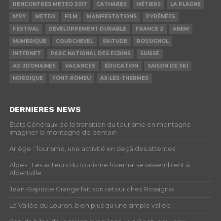
RENCONTRES METEO 2017
CATHARES
MÉTIERS
LA PLAGNE
N'PY
METEO
FILM
MANIFESTATIONS
PYRÉNÉES
FESTIVAL
DÉVELOPPEMENT DURABLE
FRANCE 2
ANEM
NUMÉRIQUE
COURCHEVEL
SKITUDE
ROSSIGNOL
INTERNET
PARC NATIONAL DES ECRINS
SUISSE
AX-3DOMAINES
VACANCES
ÉDUCATION
SAISON DE SKI
NORDIQUE
FONT-ROMEU
AX-LES-THERMES
DERNIERES NEWS
États Généraux de la transition du tourisme en montagne :
Imaginer la montagne de demain
Ariège : Tourisme, une activité en deçà des attentes
Alpes : Les acteurs du tourisme hivernal se rassemblent à
Albertville
Jean-Baptiste Grange fait son retour chez Rossignol
La Vallée du Louron, bien plus qu’une simple vallée !