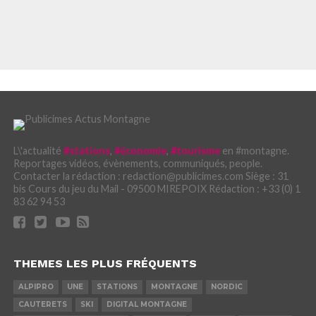
L\'actualité
#stations
,
#économie
,
#tourisme
en #montagne.
Reportages vidéos, évènements, communiqués, people.
Contacter la rédaction : redaction@publicimes.com Siège : 31
bis Cours du jeu du Mail - 09500 MIREPOIX Rédaction : +33 (0) 1
83 62 94 53
THEMES LES PLUS FRÉQUENTS
ALPIPRO
UNE
STATIONS
MONTAGNE
NORDIC
CAUTERETS
SKI
DIGITAL MONTAGNE