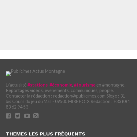
L\'actualité
#stations
,
#économie
,
#tourisme
en #montagne.
Reportages vidéos, évènements, communiqués, people.
Contacter la rédaction : redaction@publicimes.com Siège : 31
bis Cours du jeu du Mail - 09500 MIREPOIX Rédaction : +33 (0) 1
83 62 94 53
THEMES LES PLUS FRÉQUENTS