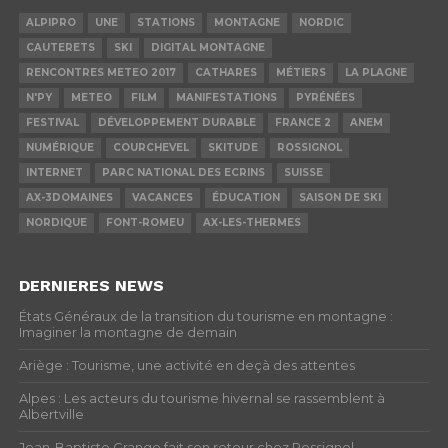
ALPIPRO
UNE
STATIONS
MONTAGNE
NORDIC
CAUTERETS
SKI
DIGITAL MONTAGNE
RENCONTRES METEO 2017
CATHARES
MÉTIERS
LA PLAGNE
N'PY
METEO
FILM
MANIFESTATIONS
PYRÉNÉES
FESTIVAL
DÉVELOPPEMENT DURABLE
FRANCE 2
ANEM
NUMÉRIQUE
COURCHEVEL
SKITUDE
ROSSIGNOL
INTERNET
PARC NATIONAL DES ECRINS
SUISSE
AX-3DOMAINES
VACANCES
ÉDUCATION
SAISON DE SKI
NORDIQUE
FONT-ROMEU
AX-LES-THERMES
DERNIERES NEWS
États Généraux de la transition du tourisme en montagne :
Imaginer la montagne de demain
Ariège : Tourisme, une activité en deçà des attentes
Alpes : Les acteurs du tourisme hivernal se rassemblent à
Albertville
Jean-Baptiste Grange fait son retour chez Rossignol