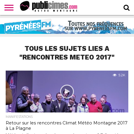
CONTACTER
LA
HOMEPAGE
NEWSLETTER
PROPOSER
WEBTV
RÉDACTION
UN
PUBLICIMESTV
COMMUNIQUÉ
TOUS LES SUJETS LIES A
"RENCONTRES METEO 2017"
5.2K
MANIFESTATIONS
Retour sur les rencontres Climat Météo Montagne 2017
à La Plagne