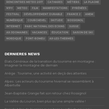
RENCONTRES METEO 2017
CATHARES
MÉTIERS
LA PLAGNE
N'PY
METEO
FILM
MANIFESTATIONS
PYRÉNÉES
FESTIVAL
DÉVELOPPEMENT DURABLE
FRANCE 2
ANEM
NUMÉRIQUE
COURCHEVEL
SKITUDE
ROSSIGNOL
INTERNET
PARC NATIONAL DES ECRINS
SUISSE
AX-3DOMAINES
VACANCES
ÉDUCATION
SAISON DE SKI
NORDIQUE
FONT-ROMEU
AX-LES-THERMES
DERNIERES NEWS
États Généraux de la transition du tourisme en montagne :
Imaginer la montagne de demain
Ariège : Tourisme, une activité en deçà des attentes
Alpes : Les acteurs du tourisme hivernal se rassemblent à
Albertville
Jean-Baptiste Grange fait son retour chez Rossignol
La Vallée du Louron, bien plus qu’une simple vallée !