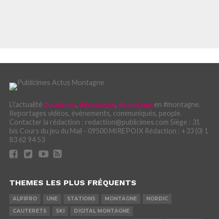
L\'actualité
#stations
,
#économie
,
#tourisme
en #montagne.
Reportages vidéos, évènements, communiqués, people.
Contacter la rédaction : redaction@publicimes.com Siège : 31
bis Cours du jeu du Mail - 09500 MIREPOIX Rédaction : +33 (0) 1
83 62 94 53
THEMES LES PLUS FRÉQUENTS
ALPIPRO
UNE
STATIONS
MONTAGNE
NORDIC
CAUTERETS
SKI
DIGITAL MONTAGNE