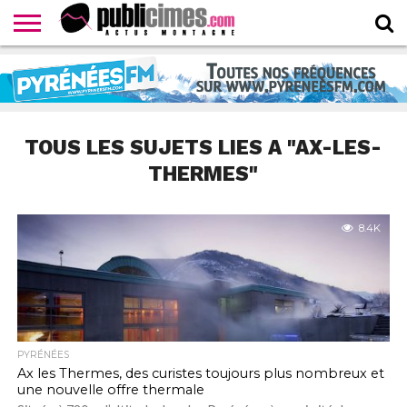
CONTACTER
LA
HOMEPAGE
NEWSLETTER
PROPOSER
WEBTV
RÉDACTION
UN
PUBLICIMESTV
COMMUNIQUÉ
TOUS LES SUJETS LIES A "AX-LES-
THERMES"
8.4K
PYRÉNÉES
Ax les Thermes, des curistes toujours plus nombreux et
une nouvelle offre thermale