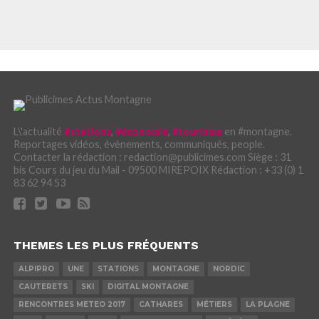
L\'actualité
#stations
,
#économie
,
#tourisme
en #montagne.
Reportages vidéos, évènements, communiqués, people.
Contacter la rédaction : redaction@publicimes.com Siège : 31
bis Cours du jeu du Mail - 09500 MIREPOIX Rédaction : +33 (0) 1
83 62 94 53
THEMES LES PLUS FRÉQUENTS
ALPIPRO
UNE
STATIONS
MONTAGNE
NORDIC
CAUTERETS
SKI
DIGITAL MONTAGNE
RENCONTRES METEO 2017
CATHARES
MÉTIERS
LA PLAGNE