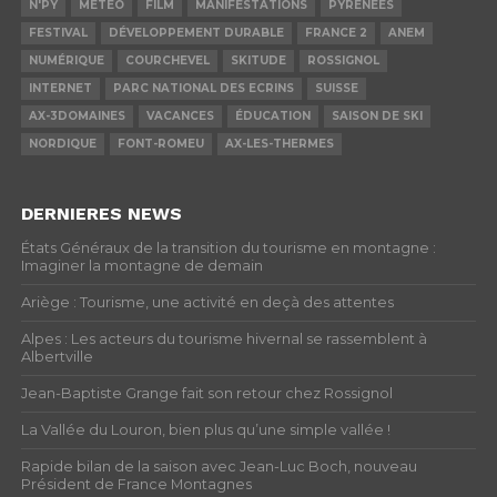
N'PY
METEO
FILM
MANIFESTATIONS
PYRÉNÉES
FESTIVAL
DÉVELOPPEMENT DURABLE
FRANCE 2
ANEM
NUMÉRIQUE
COURCHEVEL
SKITUDE
ROSSIGNOL
INTERNET
PARC NATIONAL DES ECRINS
SUISSE
AX-3DOMAINES
VACANCES
ÉDUCATION
SAISON DE SKI
NORDIQUE
FONT-ROMEU
AX-LES-THERMES
DERNIERES NEWS
États Généraux de la transition du tourisme en montagne :
Imaginer la montagne de demain
Ariège : Tourisme, une activité en deçà des attentes
Alpes : Les acteurs du tourisme hivernal se rassemblent à
Albertville
Jean-Baptiste Grange fait son retour chez Rossignol
La Vallée du Louron, bien plus qu’une simple vallée !
Rapide bilan de la saison avec Jean-Luc Boch, nouveau
Président de France Montagnes