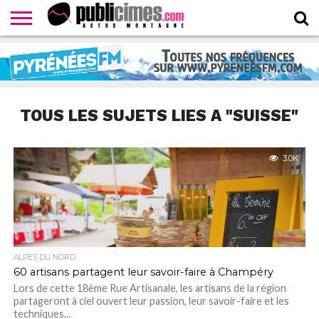
CONTACTER
LA
HOMEPAGE
NEWSLETTER
PROPOSER
WEBTV
RÉDACTION
UN
PUBLICIMESTV
COMMUNIQUÉ
TOUS LES SUJETS LIES A "SUISSE"
3.0K
ALPES DU NORD
60 artisans partagent leur savoir-faire à Champéry
Lors de cette 18ème Rue Artisanale, les artisans de la région
partageront à ciel ouvert leur passion, leur savoir-faire et les
techniques...