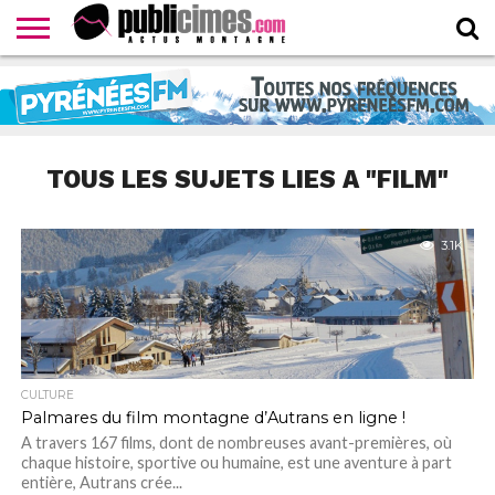
CONTACTER
LA
HOMEPAGE
NEWSLETTER
PROPOSER
WEBTV
RÉDACTION
UN
PUBLICIMESTV
COMMUNIQUÉ
TOUS LES SUJETS LIES A "FILM"
3.1K
CULTURE
Palmares du film montagne d’Autrans en ligne !
A travers 167 films, dont de nombreuses avant-premières, où
chaque histoire, sportive ou humaine, est une aventure à part
entière, Autrans crée...