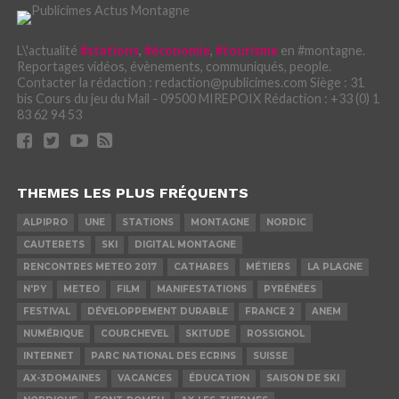
L\'actualité
#stations
,
#économie
,
#tourisme
en #montagne.
Reportages vidéos, évènements, communiqués, people.
Contacter la rédaction : redaction@publicimes.com Siège : 31
bis Cours du jeu du Mail - 09500 MIREPOIX Rédaction : +33 (0) 1
83 62 94 53
THEMES LES PLUS FRÉQUENTS
ALPIPRO
UNE
STATIONS
MONTAGNE
NORDIC
CAUTERETS
SKI
DIGITAL MONTAGNE
RENCONTRES METEO 2017
CATHARES
MÉTIERS
LA PLAGNE
N'PY
METEO
FILM
MANIFESTATIONS
PYRÉNÉES
FESTIVAL
DÉVELOPPEMENT DURABLE
FRANCE 2
ANEM
NUMÉRIQUE
COURCHEVEL
SKITUDE
ROSSIGNOL
INTERNET
PARC NATIONAL DES ECRINS
SUISSE
AX-3DOMAINES
VACANCES
ÉDUCATION
SAISON DE SKI