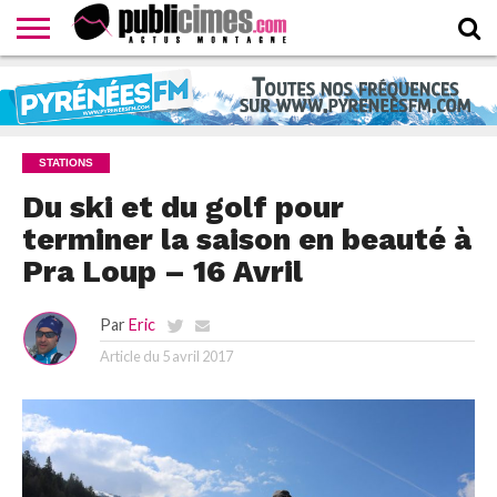
CONTACTER
LA
HOMEPAGE
NEWSLETTER
PROPOSER
WEBTV
RÉDACTION
UN
PUBLICIMESTV
COMMUNIQUÉ
STATIONS
Du ski et du golf pour
terminer la saison en beauté à
Pra Loup – 16 Avril
Par
Eric
Article du
5 avril 2017