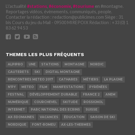
L\'actualité
#stations
,
#économie
,
#tourisme
en #montagne.
Reportages vidéos, évènements, communiqués, people.
Contacter la rédaction : redaction@publicimes.com Siège : 31
bis Cours du jeu du Mail - 09500 MIREPOIX Rédaction : +33 (0) 1
83 62 94 53
THEMES LES PLUS FRÉQUENTS
ALPIPRO
UNE
STATIONS
MONTAGNE
NORDIC
CAUTERETS
SKI
DIGITAL MONTAGNE
RENCONTRES METEO 2017
CATHARES
MÉTIERS
LA PLAGNE
N'PY
METEO
FILM
MANIFESTATIONS
PYRÉNÉES
FESTIVAL
DÉVELOPPEMENT DURABLE
FRANCE 2
ANEM
NUMÉRIQUE
COURCHEVEL
SKITUDE
ROSSIGNOL
INTERNET
PARC NATIONAL DES ECRINS
SUISSE
AX-3DOMAINES
VACANCES
ÉDUCATION
SAISON DE SKI
NORDIQUE
FONT-ROMEU
AX-LES-THERMES