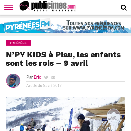
CONTACTER
LA
HOMEPAGE
NEWSLETTER
PROPOSER
WEBTV
RÉDACTION
UN
PUBLICIMESTV
COMMUNIQUÉ
PYRÉNÉES
N’PY KIDS à Piau, les enfants
sont les rois – 9 avril
Par
Eric
Article du
5 avril 2017