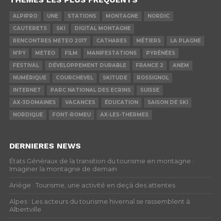
ALPIPRO
UNE
STATIONS
MONTAGNE
NORDIC
CAUTERETS
SKI
DIGITAL MONTAGNE
RENCONTRES METEO 2017
CATHARES
MÉTIERS
LA PLAGNE
N'PY
METEO
FILM
MANIFESTATIONS
PYRÉNÉES
FESTIVAL
DÉVELOPPEMENT DURABLE
FRANCE 2
ANEM
NUMÉRIQUE
COURCHEVEL
SKITUDE
ROSSIGNOL
INTERNET
PARC NATIONAL DES ECRINS
SUISSE
AX-3DOMAINES
VACANCES
ÉDUCATION
SAISON DE SKI
NORDIQUE
FONT-ROMEU
AX-LES-THERMES
DERNIERES NEWS
États Généraux de la transition du tourisme en montagne :
Imaginer la montagne de demain
Ariège : Tourisme, une activité en deçà des attentes
Alpes : Les acteurs du tourisme hivernal se rassemblent à
Albertville