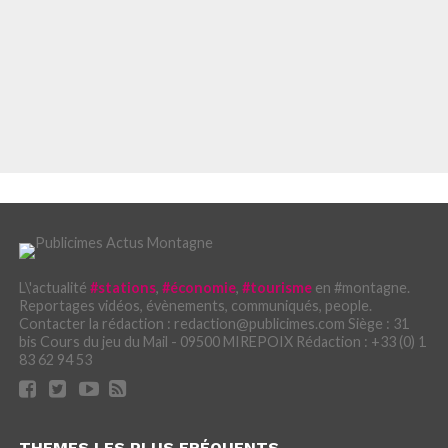
L\'actualité
#stations
,
#économie
,
#tourisme
en #montagne.
Reportages vidéos, évènements, communiqués, people.
Contacter la rédaction : redaction@publicimes.com Siège : 31
bis Cours du jeu du Mail - 09500 MIREPOIX Rédaction : +33 (0) 1
83 62 94 53
THEMES LES PLUS FRÉQUENTS