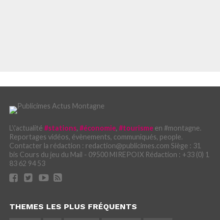
L\'actualité
#stations
,
#économie
,
#tourisme
en #montagne.
Reportages vidéos, évènements, communiqués, people.
Contacter la rédaction : redaction@publicimes.com Siège : 31
bis Cours du jeu du Mail - 09500 MIREPOIX Rédaction : +33 (0) 1
83 62 94 53
THEMES LES PLUS FRÉQUENTS