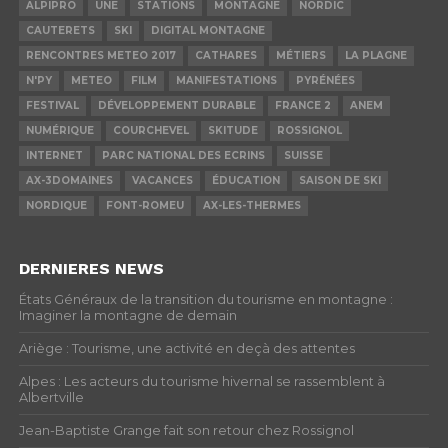
ALPIPRO
UNE
STATIONS
MONTAGNE
NORDIC
CAUTERETS
SKI
DIGITAL MONTAGNE
RENCONTRES METEO 2017
CATHARES
MÉTIERS
LA PLAGNE
N'PY
METEO
FILM
MANIFESTATIONS
PYRÉNÉES
FESTIVAL
DÉVELOPPEMENT DURABLE
FRANCE 2
ANEM
NUMÉRIQUE
COURCHEVEL
SKITUDE
ROSSIGNOL
INTERNET
PARC NATIONAL DES ECRINS
SUISSE
AX-3DOMAINES
VACANCES
ÉDUCATION
SAISON DE SKI
NORDIQUE
FONT-ROMEU
AX-LES-THERMES
DERNIERES NEWS
États Généraux de la transition du tourisme en montagne :
Imaginer la montagne de demain
Ariège : Tourisme, une activité en deçà des attentes
Alpes : Les acteurs du tourisme hivernal se rassemblent à
Albertville
Jean-Baptiste Grange fait son retour chez Rossignol