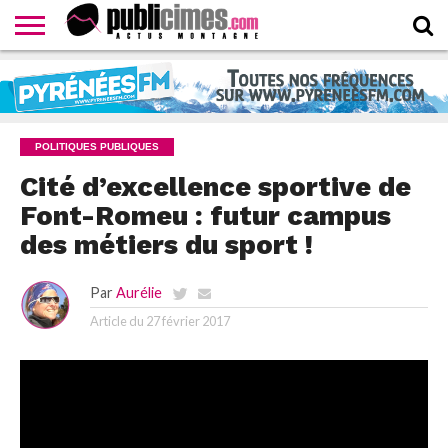
CONTACTER
LA
HOMEPAGE
NEWSLETTER
PROPOSER
WEBTV
RÉDACTION
UN
PUBLICIMESTV
COMMUNIQUÉ
POLITIQUES PUBLIQUES
Cité d’excellence sportive de
Font-Romeu : futur campus
des métiers du sport !
Par
Aurélie
Article du
27 février 2017