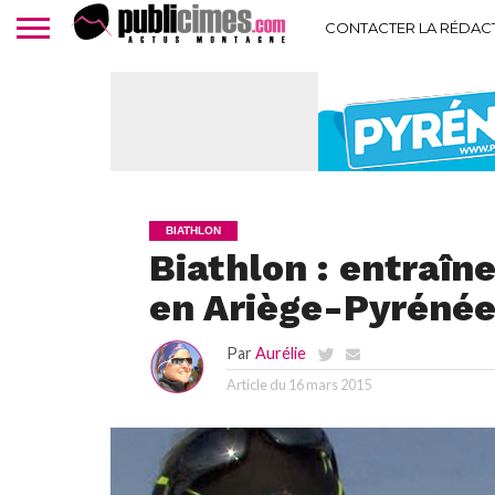
CONTACTER LA RÉDAC
BIATHLON
Biathlon : entraî
en Ariège-Pyréné
Par
Aurélie
Article du
16 mars 2015