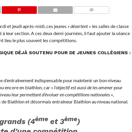
COMMENTS
rdi et jeudi après-midi, ces jeunes «
désertent
» les salles de classe
 à leur section. A ces deux demi-journées, il faut ajouter la séance
t lieu le plus souvent les compétitions.
IQUE DÉJÀ SOUTENU POUR DE JEUNES COLLÉGIENS :
e d’entraînement indispensable pour maintenir un bon niveau
ou encore en biathlon, car «
l’objectif est aussi de les amener pour
 niveau leur permettant d’évoluer en compétitions nationales
»,
de Biathlon et désormais entraîneur Biathlon au niveau national.
ème
ème
 grands (4
et 3
)
ste d’une compétition